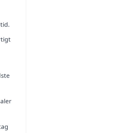
tid.
tigt
dste
aler
tag