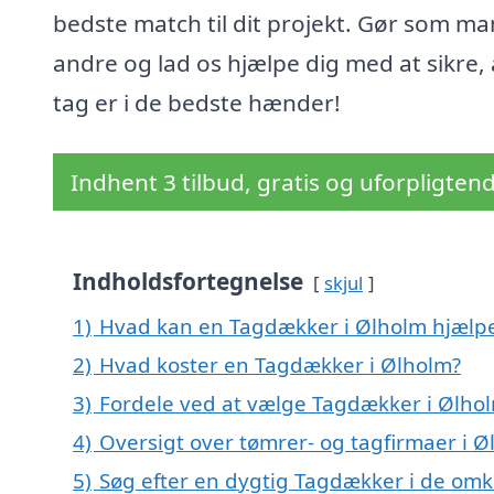
bedste match til dit projekt. Gør som m
andre og lad os hjælpe dig med at sikre, 
tag er i de bedste hænder!
Indhent 3 tilbud, gratis og uforpligten
Indholdsfortegnelse
skjul
1)
Hvad kan en Tagdækker i Ølholm hjælp
2)
Hvad koster en Tagdækker i Ølholm?
3)
Fordele ved at vælge Tagdækker i Ølho
4)
Oversigt over tømrer- og tagfirmaer i
5)
Søg efter en dygtig Tagdækker i de omk