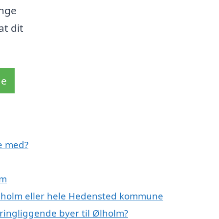
ange
at dit
de
e med?
lm
 Ølholm eller hele Hedensted kommune
ringliggende byer til Ølholm?