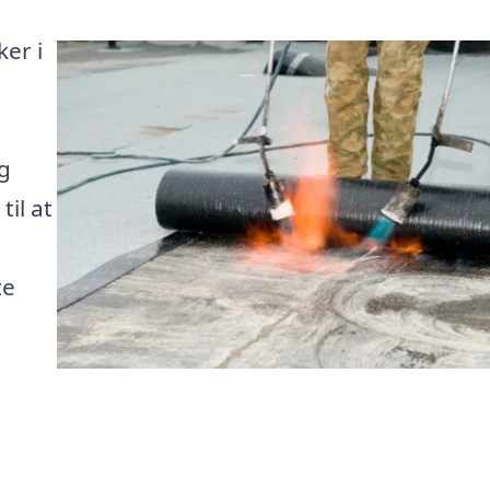
er i
g
til at
te