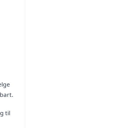
ælge
bart.
 til