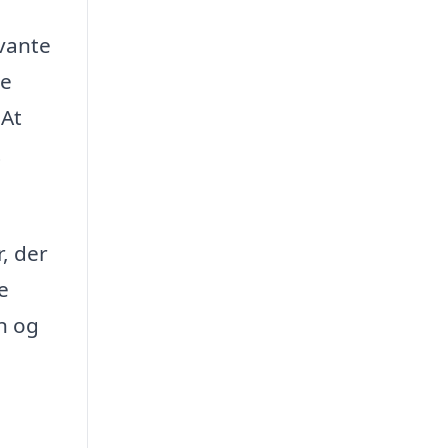
evante
ne
 At
t
, der
e
on og