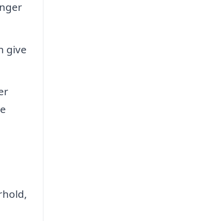
inger
n give
er
re
rhold,