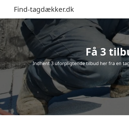
Find-tagdækker.dk
Få 3 til
Indhent 3 uforpligtende tilbud her fra en ta