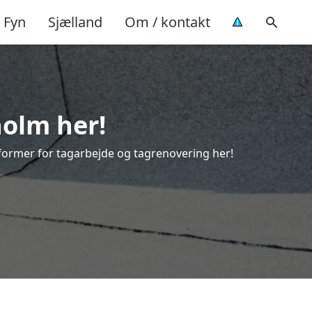
Fyn
Sjælland
Om / kontakt
holm her!
e former for tagarbejde og tagrenovering her!