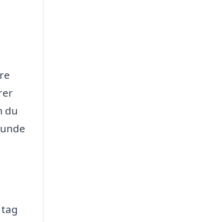
re
rer
m du
grunde
 tag