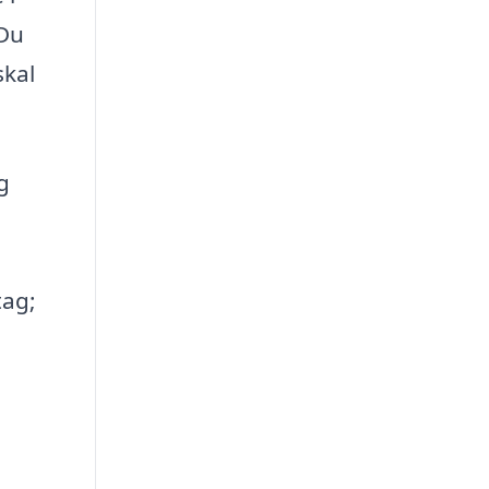
 Du
skal
g
tag;