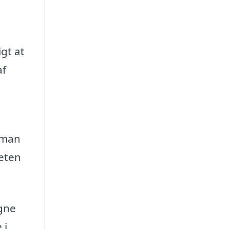
gt at
af
 man
teten
igne
 i