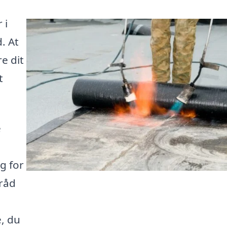
 i
. At
e dit
t
e
g for
 råd
e, du