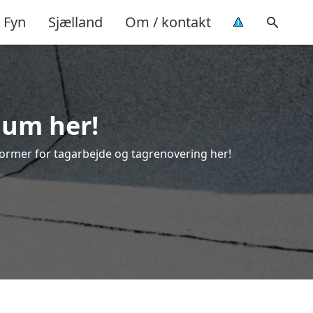
Fyn
Sjælland
Om / kontakt
dum her!
e former for tagarbejde og tagrenovering her!