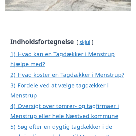
Indholdsfortegnelse
skjul
1)
Hvad kan en Tagdækker i Menstrup
hjælpe med?
2)
Hvad koster en Tagdækker i Menstrup?
3)
Fordele ved at vælge tagdækker i
Menstrup
4)
Oversigt over tømrer- og tagfirmaer i
Menstrup eller hele Næstved kommune
5)
Søg efter en dygtig tagdækker i de