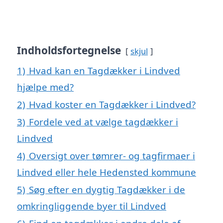
Indholdsfortegnelse
skjul
1)
Hvad kan en Tagdækker i Lindved
hjælpe med?
2)
Hvad koster en Tagdækker i Lindved?
3)
Fordele ved at vælge tagdækker i
Lindved
4)
Oversigt over tømrer- og tagfirmaer i
Lindved eller hele Hedensted kommune
5)
Søg efter en dygtig Tagdækker i de
omkringliggende byer til Lindved