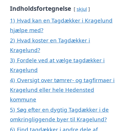
Indholdsfortegnelse
skjul
1)
Hvad kan en Tagdækker i Kragelund
hjælpe med?
2)
Hvad koster en Tagdækker i
Kragelund?
3)
Fordele ved at vælge tagdækker i
Kragelund
4)
Oversigt over tømrer- og tagfirmaer i
Kragelund eller hele Hedensted
kommune
5)
Søg efter en dygtig Tagdækker i de
omkringliggende byer til Kragelund?
6)
Find tagdækker i andre dele af