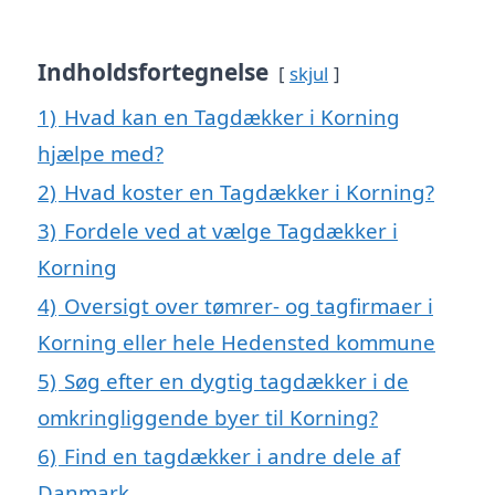
Indholdsfortegnelse
skjul
1)
Hvad kan en Tagdækker i Korning
hjælpe med?
2)
Hvad koster en Tagdækker i Korning?
3)
Fordele ved at vælge Tagdækker i
Korning
4)
Oversigt over tømrer- og tagfirmaer i
Korning eller hele Hedensted kommune
5)
Søg efter en dygtig tagdækker i de
omkringliggende byer til Korning?
6)
Find en tagdækker i andre dele af
Danmark