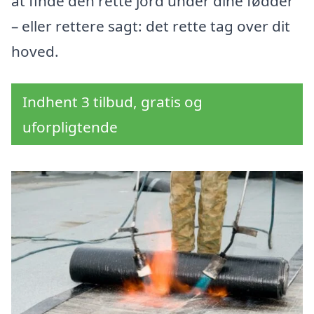
at finde den rette jord under dine fødder
– eller rettere sagt: det rette tag over dit
hoved.
Indhent 3 tilbud, gratis og
uforpligtende