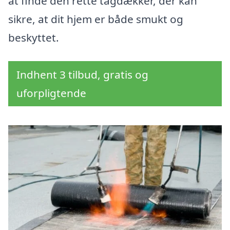
at finde den rette tagdækker, der kan
sikre, at dit hjem er både smukt og
beskyttet.
Indhent 3 tilbud, gratis og
uforpligtende