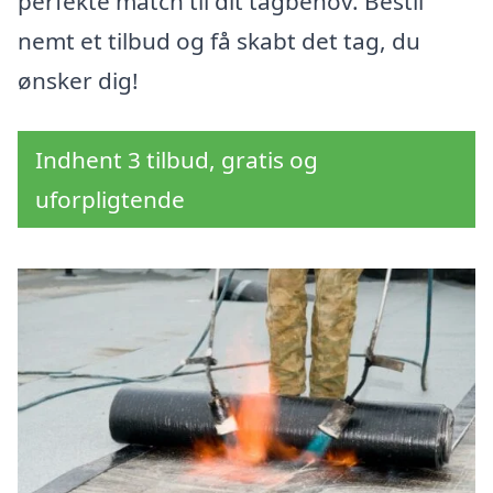
perfekte match til dit tagbehov. Bestil
nemt et tilbud og få skabt det tag, du
ønsker dig!
Indhent 3 tilbud, gratis og
uforpligtende