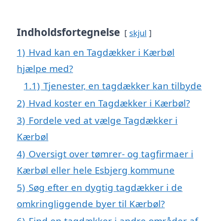
Indholdsfortegnelse
skjul
1)
Hvad kan en Tagdækker i Kærbøl
hjælpe med?
1.1)
Tjenester, en tagdækker kan tilbyde
2)
Hvad koster en Tagdækker i Kærbøl?
3)
Fordele ved at vælge Tagdækker i
Kærbøl
4)
Oversigt over tømrer- og tagfirmaer i
Kærbøl eller hele Esbjerg kommune
5)
Søg efter en dygtig tagdækker i de
omkringliggende byer til Kærbøl?
6)
Find en tagdækker i andre områder af