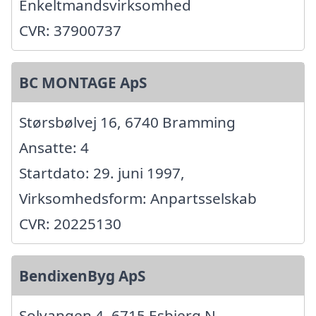
Enkeltmandsvirksomhed
CVR: 37900737
BC MONTAGE ApS
Størsbølvej 16, 6740 Bramming
Ansatte: 4
Startdato: 29. juni 1997,
Virksomhedsform: Anpartsselskab
CVR: 20225130
BendixenByg ApS
Solvangen 4, 6715 Esbjerg N