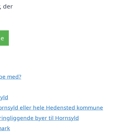
, der
de
lpe med?
yld
 Hornsyld eller hele Hedensted kommune
ringliggende byer til Hornsyld
mark