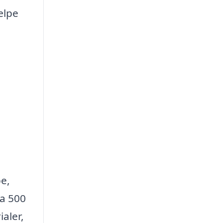
ælpe
pe,
ra 500
aler,