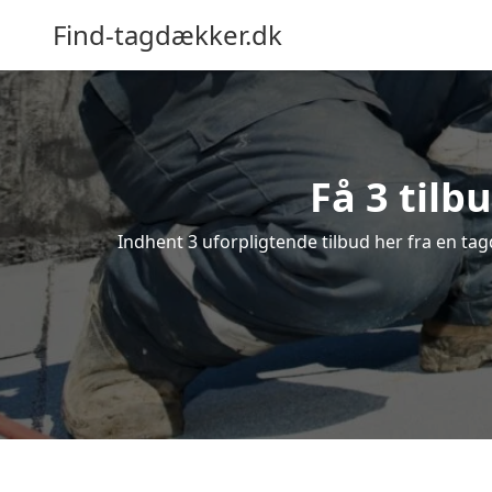
Find-tagdækker.dk
Få 3 tilb
Indhent 3 uforpligtende tilbud her fra en tag