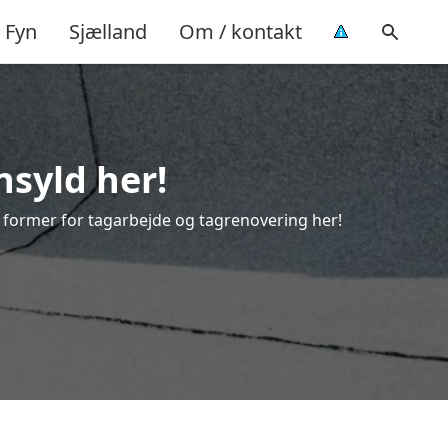
Fyn
Sjælland
Om / kontakt
nsyld her!
le former for tagarbejde og tagrenovering her!