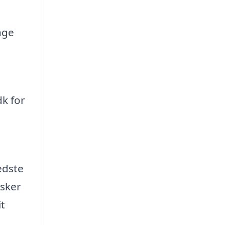
nge
dk for
edste
nsker
it