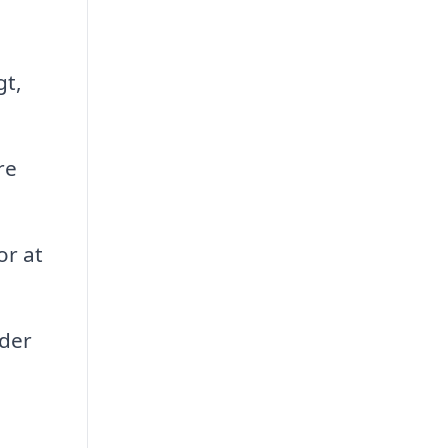
gt,
re
or at
 der