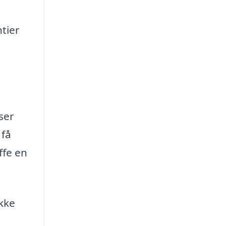
tier
ser
 få
ffe en
ikke