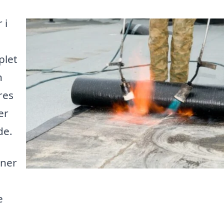
 i
plet
n
res
er
de.
oner
e