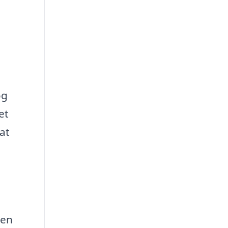
og
et
at
 en