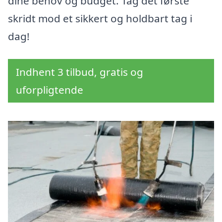
dine behov og budget. Tag det første
skridt mod et sikkert og holdbart tag i
dag!
Indhent 3 tilbud, gratis og
uforpligtende