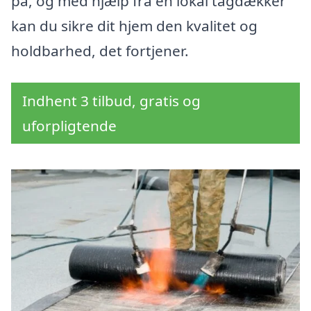
på, og med hjælp fra en lokal tagdækker
kan du sikre dit hjem den kvalitet og
holdbarhed, det fortjener.
Indhent 3 tilbud, gratis og
uforpligtende