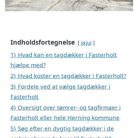
Indholdsfortegnelse
skjul
1)
Hvad kan en tagdækker i Fasterholt
hjælpe med?
2)
Hvad koster en tagdækker i Fasterholt?
3)
Fordele ved at vælge tagdækker i
Fasterholt
4)
Oversigt over tømrer- og tagfirmaer i
Fasterholt eller hele Herning kommune
5)
Søg efter en dygtig tagdækker i de