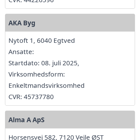
AKA Byg
Nytoft 1, 6040 Egtved
Ansatte:
Startdato: 08. juli 2025,
Virksomhedsform:
Enkeltmandsvirksomhed
CVR: 45737780
Alma A ApS
Horsensvej 582, 7120 Vejle ØST