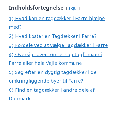
Indholdsfortegnelse
skjul
1)
Hvad kan en tagdækker i Farre hjælpe
med?
2)
Hvad koster en Tagdækker i Farre?
3)
Fordele ved at vælge Tagdækker i Farre
4)
Oversigt over tømrer- og tagfirmaer i
Farre eller hele Vejle kommune
5)
Søg efter en dygtig tagdækker i de
omkringliggende byer til Farre?
6)
Find en tagdækker i andre dele af
Danmark