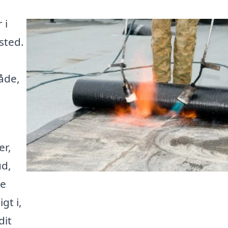
 i
sted.
åde,
er,
ud,
le
gt i,
dit