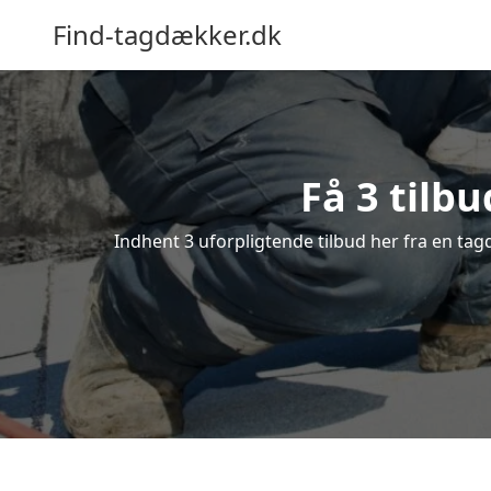
Find-tagdækker.dk
Få 3 tilb
Indhent 3 uforpligtende tilbud her fra en tagd