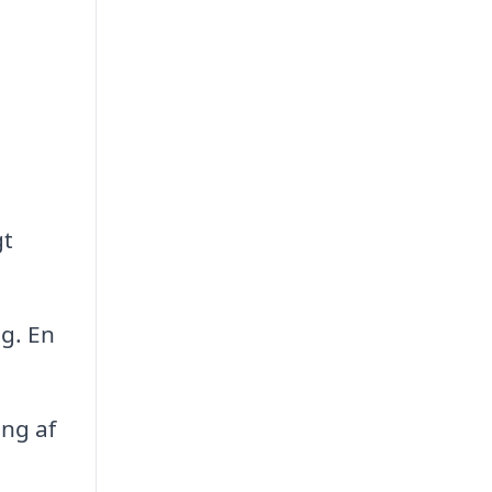
gt
.
g. En
ng af