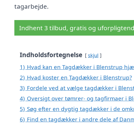
tagarbejde.
Indhent 3 tilbud, gratis og uforpligten
Indholdsfortegnelse
skjul
1)
Hvad kan en Tagdækker i Blenstrup hj
2)
Hvad koster en Tagdækker i Blenstrup?
3)
Fordele ved at vælge tagdækker i Blens
4)
Oversigt over tømrer- og tagfirmaer i 
5)
Søg efter en dygtig tagdækker i de omkr
6)
Find en tagdækker i andre dele af Dan