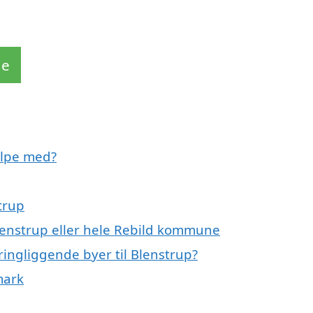
de
ælpe med?
trup
Blenstrup eller hele Rebild kommune
ingliggende byer til Blenstrup?
mark