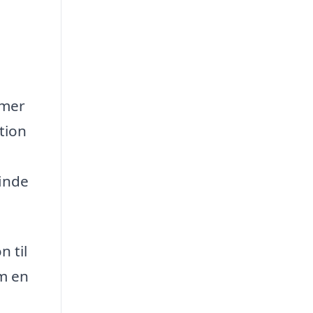
mmer
tion
finde
n til
om en