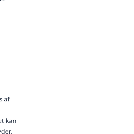
s af
et kan
yder.