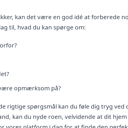
ker, kan det være en god idé at forberede n
ag til, hvad du kan spørge om:
orfor?
det?
al være opmærksom på?
e rigtige spørgsmål kan du føle dig tryg ved d
tand, kan du nyde roen, velvidende at dit hjem
 vores platform i dag for at finde den perfek