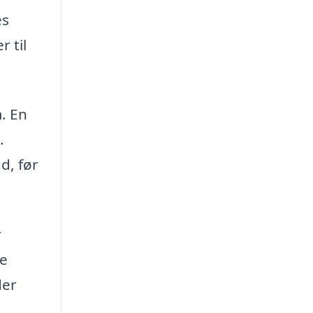
es
 til
. En
.
d, før
r
ne
der