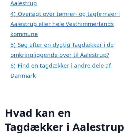
Aalestrup
4)
Oversigt over tømrer- og tagfirmaer i
Aalestrup eller hele Vesthimmerlands
kommune
5)
Søg efter en dygtig Tagdækker i de
omkringliggende byer til Aalestrup?
6)
Find en tagdækker i andre dele af
Danmark
Hvad kan en
Tagdækker i Aalestrup