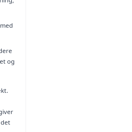
e med
dere
get og
kt.
giver
 det