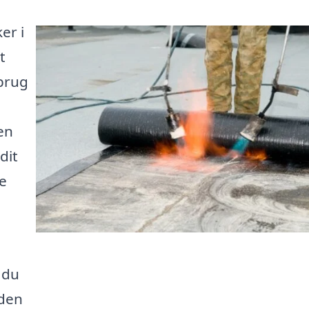
er i
t
 brug
en
dit
e
 du
nden