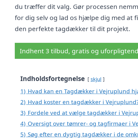
du træffer dit valg. Gør processen nem
for dig selv og lad os hjælpe dig med at 
den perfekte tagdækker til dit projekt.
Indhent 3 tilbud, gratis og uforpligten
Indholdsfortegnelse
skjul
1)
Hvad kan en Tagdækker i Vejruplund h
2)
Hvad koster en tagdækker i Vejruplund
3)
Fordele ved at vælge tagdækker i Vejru
4)
Oversigt over tømrer- og tagfirmaer i 
5)
Søg efter en dygtig tagdækker i de omk