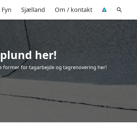
Fyn
Sjælland
Om / kontakt
uplund her!
lle former for tagarbejde og tagrenovering her!