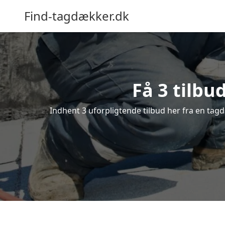
Find-tagdækker.dk
Få 3 tilbu
Indhent 3 uforpligtende tilbud her fra en tagd