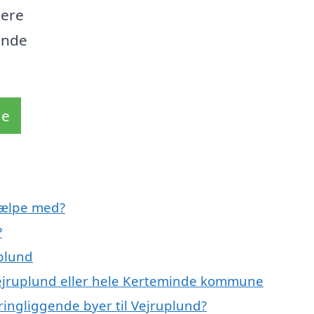
mere
finde
de
jælpe med?
?
plund
Vejruplund eller hele Kerteminde kommune
ringliggende byer til Vejruplund?