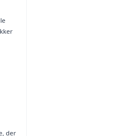
le
ikker
e, der