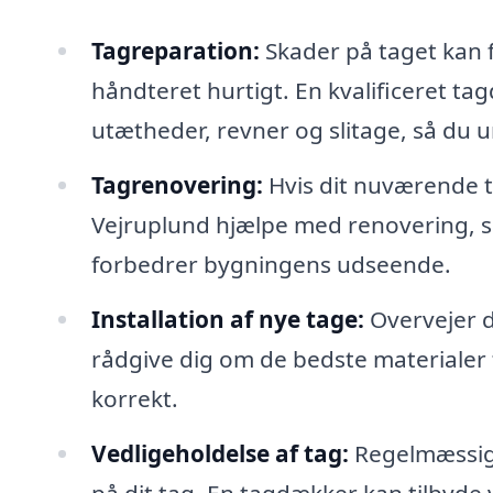
Tagreparation:
Skader på taget kan fø
håndteret hurtigt. En kvalificeret t
utætheder, revner og slitage, så du
Tagrenovering:
Hvis dit nuværende ta
Vejruplund hjælpe med renovering, så
forbedrer bygningens udseende.
Installation af nye tage:
Overvejer d
rådgive dig om de bedste materialer ti
korrekt.
Vedligeholdelse af tag:
Regelmæssig v
på dit tag. En tagdækker kan tilbyde 