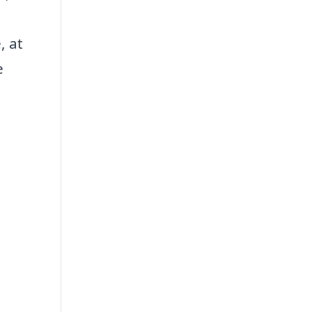
, at
e