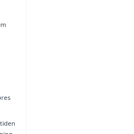
om
øres
etiden
ning,