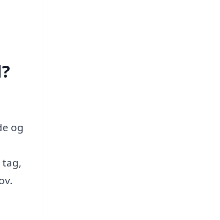
d?
de og
 tag,
ov.