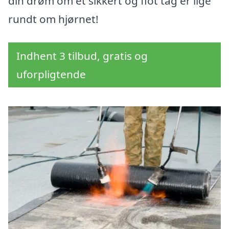
din drøm om et sikkert og flot tag er lige
rundt om hjørnet!
Indhent 3 tilbud, gratis og
uforpligtende