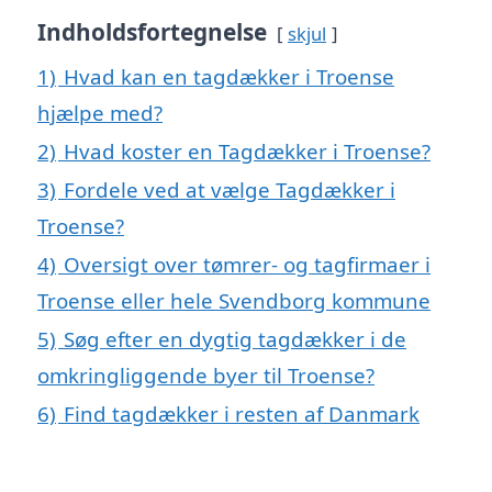
Indholdsfortegnelse
skjul
1)
Hvad kan en tagdækker i Troense
hjælpe med?
2)
Hvad koster en Tagdækker i Troense?
3)
Fordele ved at vælge Tagdækker i
Troense?
4)
Oversigt over tømrer- og tagfirmaer i
Troense eller hele Svendborg kommune
5)
Søg efter en dygtig tagdækker i de
omkringliggende byer til Troense?
6)
Find tagdækker i resten af Danmark