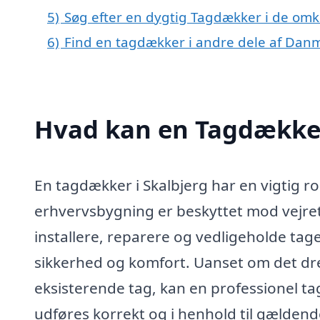
5)
Søg efter en dygtig Tagdækker i de omkr
6)
Find en tagdækker i andre dele af Dan
Hvad kan en Tagdækker
En tagdækker i Skalbjerg har en vigtig roll
erhvervsbygning er beskyttet mod vejrets
installere, reparere og vedligeholde tage
sikkerhed og komfort. Uanset om det drej
eksisterende tag, kan en professionel ta
udføres korrekt og i henhold til gældend