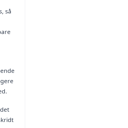
s, så
pare
dende
igere
ed.
 det
skridt