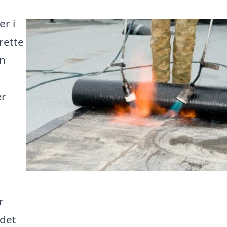
r i
rette
an
er
r
 det