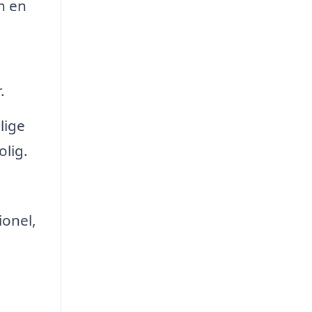
an en
.
lige
olig.
ionel,