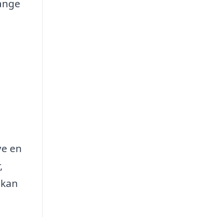
mange
ve en
,
 kan