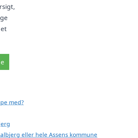
rsigt,
ige
 et
de
lpe med?
jerg
Skalbjerg eller hele Assens kommune