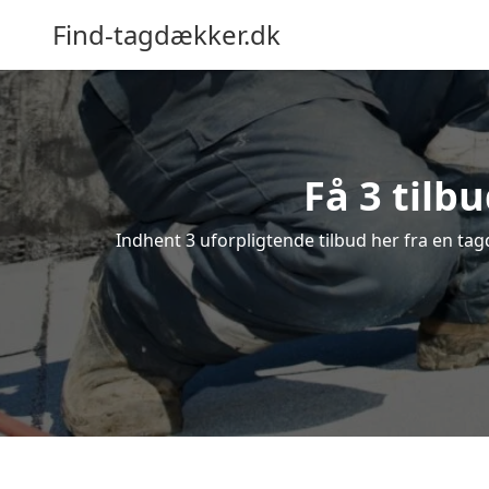
Find-tagdækker.dk
Få 3 tilb
Indhent 3 uforpligtende tilbud her fra en tagd