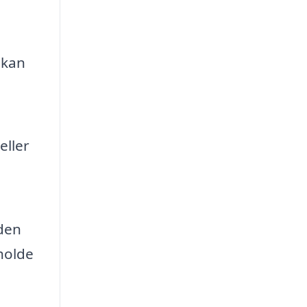
 kan
eller
iden
holde