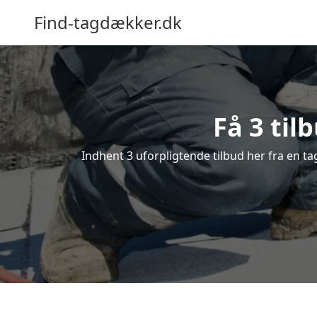
Find-tagdækker.dk
Få 3 til
Indhent 3 uforpligtende tilbud her fra en ta