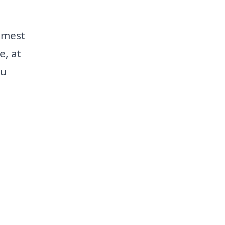
e mest
e, at
du