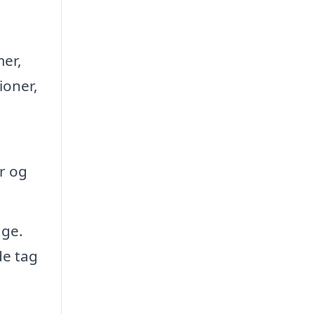
er,
ioner,
r og
age.
de tag