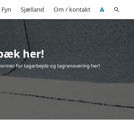
Fyn
Sjælland
Om / kontakt
rbæk her!
e former for tagarbejde og tagrenovering her!