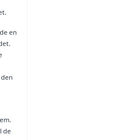
et.
nde en
det.
e
a
e den
jem.
l de