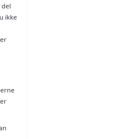
 del
u ikke
der
derne
ler
kan