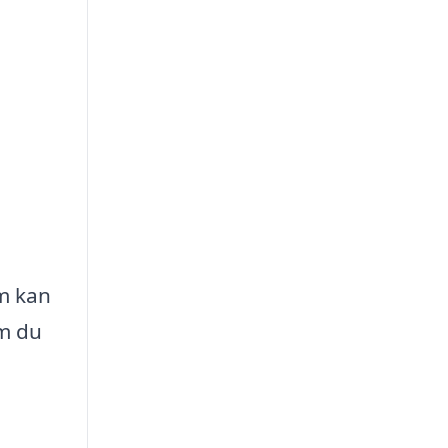
m kan
om du