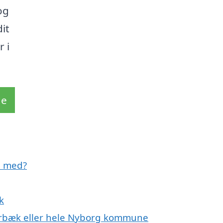
og
it
 i
de
e med?
k
 Ørbæk eller hele Nyborg kommune