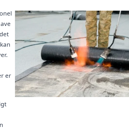
ionel
have
 det
 kan
er.
r er
igt
å
en