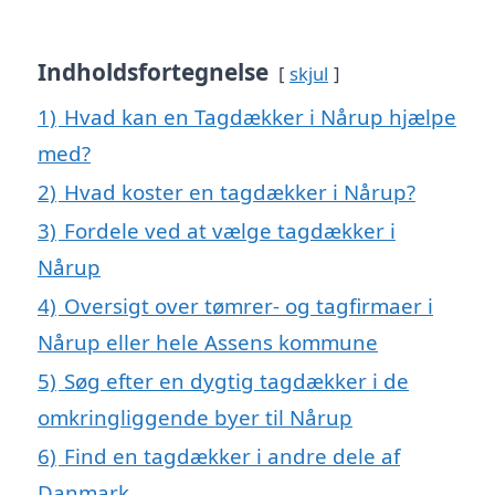
Indholdsfortegnelse
skjul
1)
Hvad kan en Tagdækker i Nårup hjælpe
med?
2)
Hvad koster en tagdækker i Nårup?
3)
Fordele ved at vælge tagdækker i
Nårup
4)
Oversigt over tømrer- og tagfirmaer i
Nårup eller hele Assens kommune
5)
Søg efter en dygtig tagdækker i de
omkringliggende byer til Nårup
6)
Find en tagdækker i andre dele af
Danmark