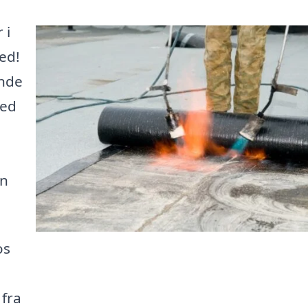
 i
ed!
inde
med
an
os
 fra