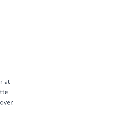
r at
tte
mover.