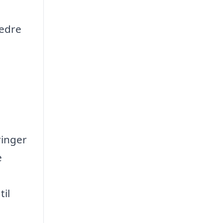
bedre
ringer
e
til