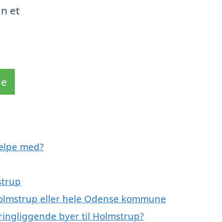
n et
de
ælpe med?
strup
 Holmstrup eller hele Odense kommune
ringliggende byer til Holmstrup?