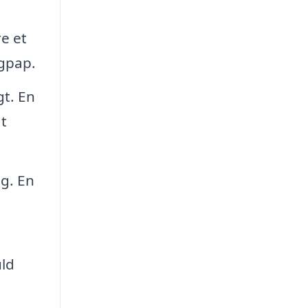
e et
agpap.
gt. En
t
g. En
uld