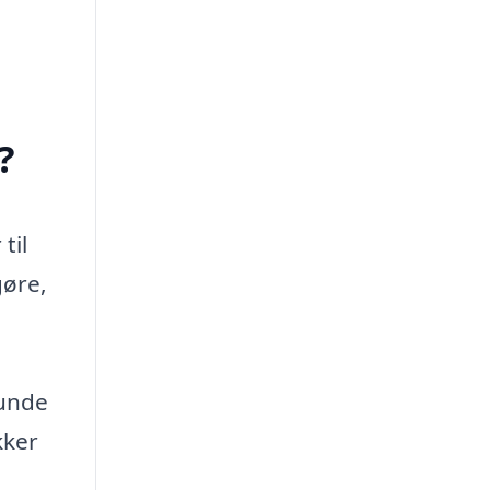
?
til
gøre,
runde
kker