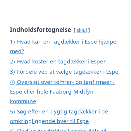
Indholdsfortegnelse
skjul
1)
Hvad kan en Tagdækker i Espe hjælpe
med?
2)
Hvad koster en tagdækker i Espe?
3)
Fordele ved at vælge tagdækker i Espe
4)
Oversigt over tømrer- og tagfirmaer i
Espe eller hele Faaborg-Midtfyn
kommune
5)
Søg efter en dygtig tagdækker i de
omkringliggende byer til Espe