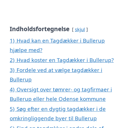
Indholdsfortegnelse
skjul
1)
Hvad kan en Tagdækker i Bullerup
hjælpe med?
2)
Hvad koster en Tagdækker i Bullerup?
3)
Fordele ved at vælge tagdækker i
Bullerup
4)
Oversigt over tømrer- og tagfirmaer i
Bullerup eller hele Odense kommune
5)
Søg efter en dygtig tagdækker i de
omkringliggende byer til Bullerup