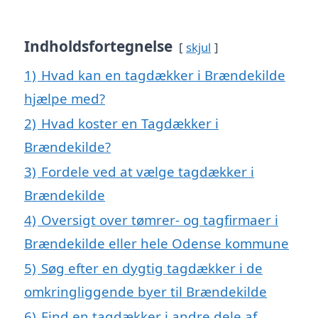
Indholdsfortegnelse
skjul
1)
Hvad kan en tagdækker i Brændekilde
hjælpe med?
2)
Hvad koster en Tagdækker i
Brændekilde?
3)
Fordele ved at vælge tagdækker i
Brændekilde
4)
Oversigt over tømrer- og tagfirmaer i
Brændekilde eller hele Odense kommune
5)
Søg efter en dygtig tagdækker i de
omkringliggende byer til Brændekilde
6)
Find en tagdækker i andre dele af