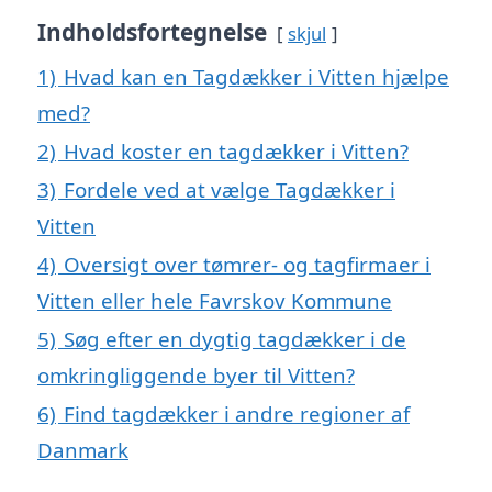
Indholdsfortegnelse
skjul
1)
Hvad kan en Tagdækker i Vitten hjælpe
med?
2)
Hvad koster en tagdækker i Vitten?
3)
Fordele ved at vælge Tagdækker i
Vitten
4)
Oversigt over tømrer- og tagfirmaer i
Vitten eller hele Favrskov Kommune
5)
Søg efter en dygtig tagdækker i de
omkringliggende byer til Vitten?
6)
Find tagdækker i andre regioner af
Danmark