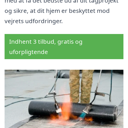
med at få det bedste ud af dit tagprojekt
og sikre, at dit hjem er beskyttet mod
vejrets udfordringer.
Indhent 3 tilbud, gratis og
uforpligtende