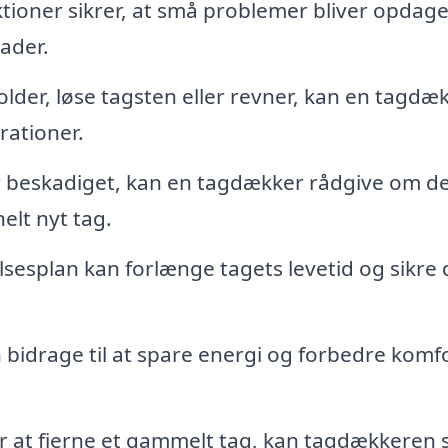
ioner sikrer, at små problemer bliver opdage
kader.
lder, løse tagsten eller revner, kan en tagdæ
rationer.
er beskadiget, kan en tagdækker rådgive om d
elt nyt tag.
sesplan kan forlænge tagets levetid og sikre 
 bidrage til at spare energi og forbedre komf
r at fjerne et gammelt tag, kan tagdækkeren s