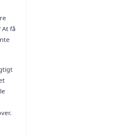
øre
 At få
ente
gtigt
et
le
over.