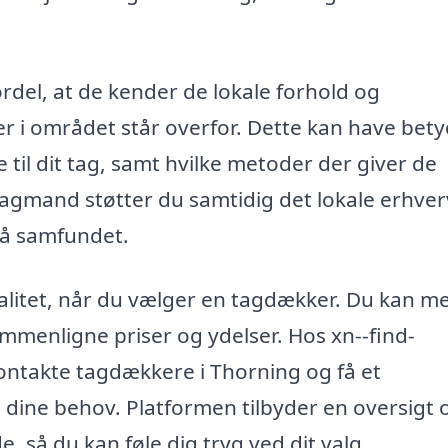
del, at de kender de lokale forhold og
 i området står overfor. Dette kan have bet
 til dit tag, samt hvilke metoder der giver de
fagmand støtter du samtidig det lokale erhverv
 på samfundet.
kvalitet, når du vælger en tagdækker. Du kan m
ammenligne priser og ydelser. Hos xn--find-
ontakte tagdækkere i Thorning og få et
p dine behov. Platformen tilbyder en oversigt 
 så du kan føle dig tryg ved dit valg.