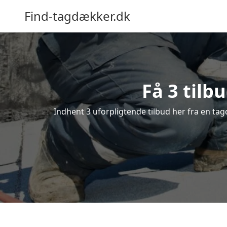
Find-tagdækker.dk
Få 3 tilb
Indhent 3 uforpligtende tilbud her fra en tag