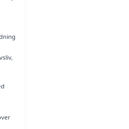
ydning
sliv,
ed
over