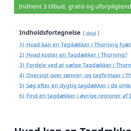
Indhent 3 tilbud, gratis og uforpligten
Indholdsfortegnelse
skjul
1)
Hvad kan en Tagdækker i Thorning hjæ
2)
Hvad koster en Tagdækker i Thorning?
3)
Fordele ved at vælge Tagdækker i Thor
4)
Oversigt over tømrer- og tagfirmaer i 
5)
Søg efter en dygtig tagdækker i de omk
6)
Find en tagdækker i øvrige regioner a