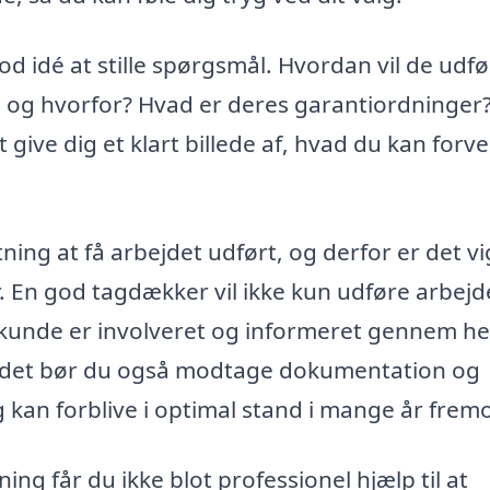
d idé at stille spørgsmål. Hvordan vil de udf
, og hvorfor? Hvad er deres garantiordninger?
 give dig et klart billede af, hvad du kan forv
ing at få arbejdet udført, og derfor er det vi
er. En god tagdækker vil ikke kun udføre arbejd
m kunde er involveret og informeret gennem he
ejdet bør du også modtage dokumentation og
 kan forblive i optimal stand i mange år frem
ng får du ikke blot professionel hjælp til at