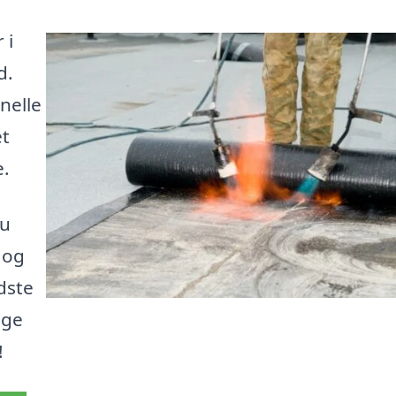
 i
d.
nelle
et
e.
du
 og
dste
age
!