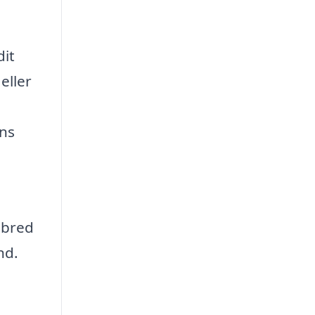
dit
eller
ens
 bred
nd.