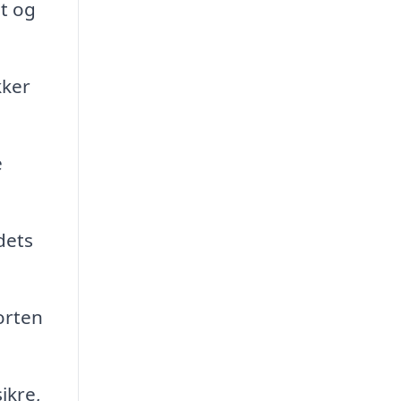
t og
kker
e
dets
orten
ikre,