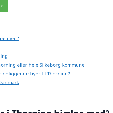
de
lpe med?
ning
Thorning eller hele Silkeborg kommune
ringliggende byer til Thorning?
f Danmark