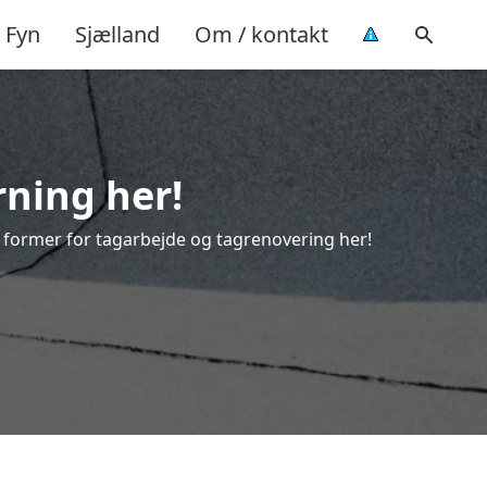
Fyn
Sjælland
Om / kontakt
rning her!
le former for tagarbejde og tagrenovering her!