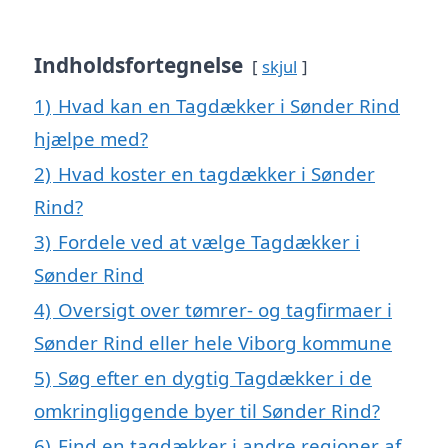
Indholdsfortegnelse
skjul
1)
Hvad kan en Tagdækker i Sønder Rind
hjælpe med?
2)
Hvad koster en tagdækker i Sønder
Rind?
3)
Fordele ved at vælge Tagdækker i
Sønder Rind
4)
Oversigt over tømrer- og tagfirmaer i
Sønder Rind eller hele Viborg kommune
5)
Søg efter en dygtig Tagdækker i de
omkringliggende byer til Sønder Rind?
6)
Find en tagdækker i andre regioner af