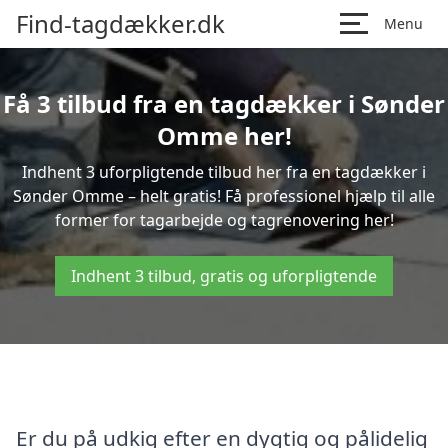
Find-tagdækker.dk
Menu
Få 3 tilbud fra en tagdækker i Sønder
Omme her!
Indhent 3 uforpligtende tilbud her fra en tagdækker i
Sønder Omme – helt gratis! Få professionel hjælp til alle
former for tagarbejde og tagrenovering her!
Indhent 3 tilbud, gratis og uforpligtende
Er du på udkig efter en dygtig og pålidelig