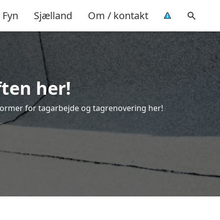
Fyn
Sjælland
Om / kontakt
ften her!
e former for tagarbejde og tagrenovering her!