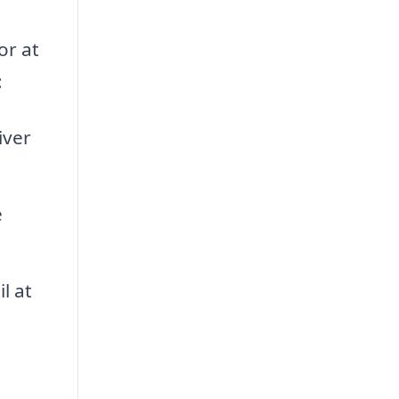
or at
:
iver
e
l at