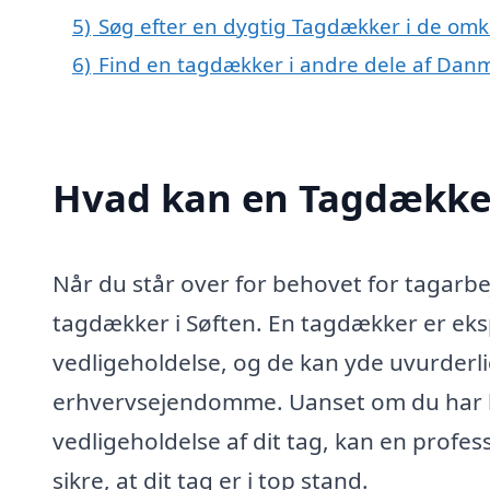
5)
Søg efter en dygtig Tagdækker i de omkr
6)
Find en tagdækker i andre dele af Dan
Hvad kan en Tagdækker
Når du står over for behovet for tagarbe
tagdækker i Søften. En tagdækker er eksp
vedligeholdelse, og de kan yde uvurderlig
erhvervsejendomme. Uanset om du har br
vedligeholdelse af dit tag, kan en prof
sikre, at dit tag er i top stand.