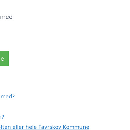
g med
de
e med?
n?
Søften eller hele Favrskov Kommune