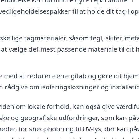
dligeholdelsespakker til at holde dit tag i op
ellige tagmaterialer, såsom tegl, skifer, met
at vælge det mest passende materiale til dit 
e med at reducere energitab og gøre dit hjem
 rådgive om isoleringsløsninger og installati
iden om lokale forhold, kan også give værdif
iske og geografiske udfordringer, som kan påv
gheden for sneophobning til UV-lys, der kan på