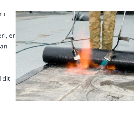
 i
ri, er
kan
 dit
e