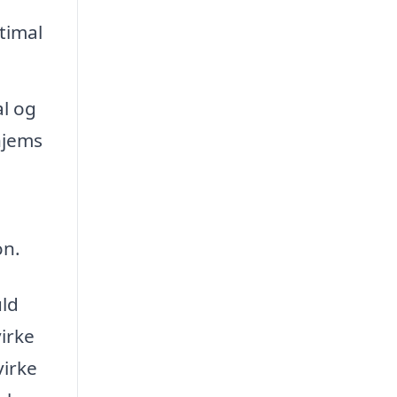
timal
al og
hjems
on.
uld
irke
virke