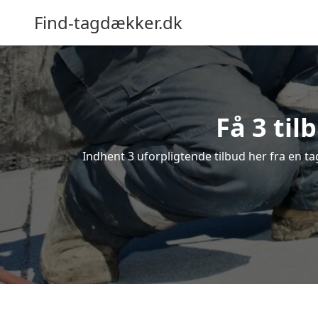
Find-tagdækker.dk
Få 3 til
Indhent 3 uforpligtende tilbud her fra en ta