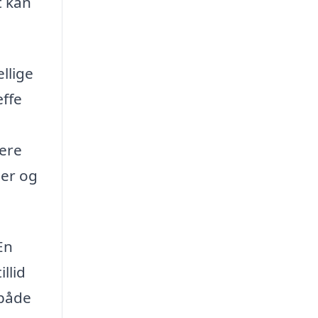
t kan
llige
æffe
mere
ner og
En
llid
 både