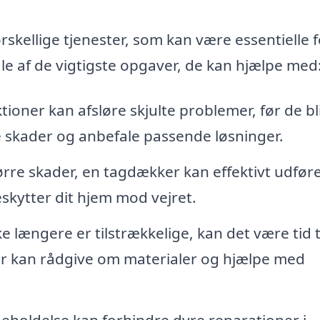
skellige tjenester, som kan være essentielle f
gle af de vigtigste opgaver, de kan hjælpe med
oner kan afsløre skjulte problemer, før de bl
e skader og anbefale passende løsninger.
ørre skader, en tagdækker kan effektivt udfør
beskytter dit hjem mod vejret.
 længere er tilstrækkelige, kan det være tid ti
ker kan rådgive om materialer og hjælpe med
holdelse kan forhindre dyre reparationer i