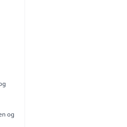
 og
sen og