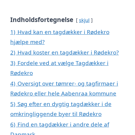
Indholdsfortegnelse
skjul
1)
Hvad kan en tagdækker i Rødekro
hjælpe med?
2)
Hvad koster en tagdækker i Rødekro?
3)
Fordele ved at vælge Tagdækker i
Rødekro
4)
Oversigt over tømrer- og tagfirmaer i
Rødekro eller hele Aabenraa kommune
5)
Søg efter en dygtig tagdækker i de
omkringliggende byer til Rødekro
6)
Find en tagdækker i andre dele af
Danmark