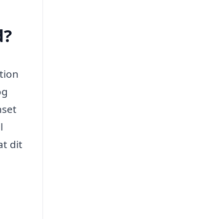
d?
tion
og
nset
l
t dit