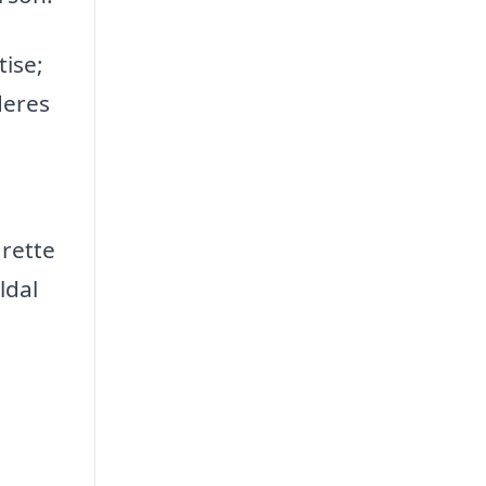
tise;
deres
 rette
ldal