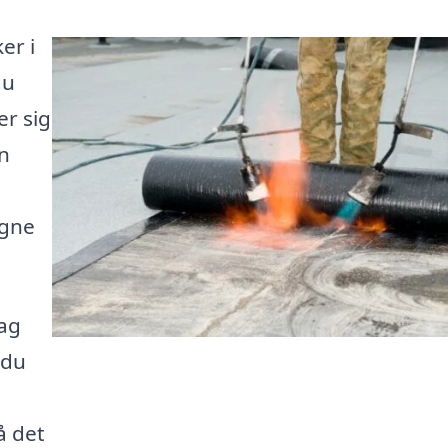
er i
du
er sig
en
igne
tag
 du
å det