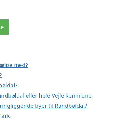
de
jælpe med?
?
bøldal?
Randbøldal eller hele Vejle kommune
ringliggende byer til Randbøldal?
mark