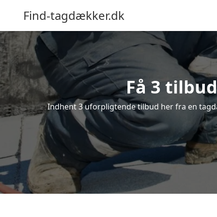
Find-tagdækker.dk
Få 3 tilbu
Indhent 3 uforpligtende tilbud her fra en tagd