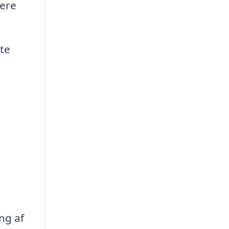
dere
te
ng af