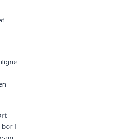
af
nligne
en
ørt
 bor i
rson.