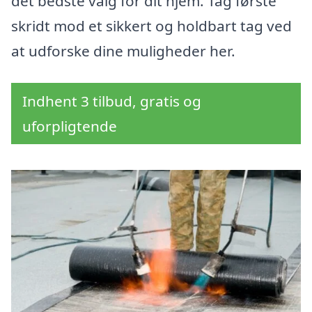
det bedste valg for dit hjem. Tag første
skridt mod et sikkert og holdbart tag ved
at udforske dine muligheder her.
Indhent 3 tilbud, gratis og
uforpligtende