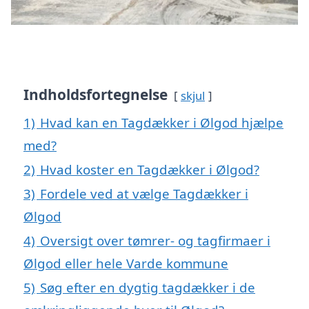
Indholdsfortegnelse
skjul
1)
Hvad kan en Tagdækker i Ølgod hjælpe
med?
2)
Hvad koster en Tagdækker i Ølgod?
3)
Fordele ved at vælge Tagdækker i
Ølgod
4)
Oversigt over tømrer- og tagfirmaer i
Ølgod eller hele Varde kommune
5)
Søg efter en dygtig tagdækker i de