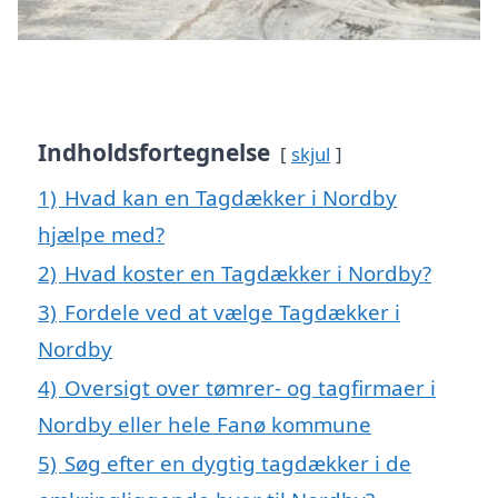
Indholdsfortegnelse
skjul
1)
Hvad kan en Tagdækker i Nordby
hjælpe med?
2)
Hvad koster en Tagdækker i Nordby?
3)
Fordele ved at vælge Tagdækker i
Nordby
4)
Oversigt over tømrer- og tagfirmaer i
Nordby eller hele Fanø kommune
5)
Søg efter en dygtig tagdækker i de