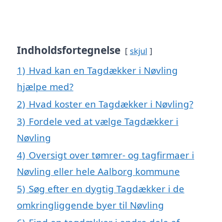
Indholdsfortegnelse
skjul
1)
Hvad kan en Tagdækker i Nøvling
hjælpe med?
2)
Hvad koster en Tagdækker i Nøvling?
3)
Fordele ved at vælge Tagdækker i
Nøvling
4)
Oversigt over tømrer- og tagfirmaer i
Nøvling eller hele Aalborg kommune
5)
Søg efter en dygtig Tagdækker i de
omkringliggende byer til Nøvling