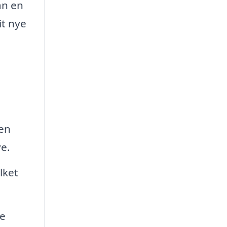
an en
it nye
 en
ve.
lket
re