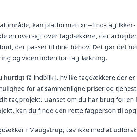
okalområde, kan platformen xn--find-tagdkker-
nde en oversigt over tagdækkere, der arbejder
bud, der passer til dine behov. Det gør det ne
faring og viden inden for tagdækning.
urtigt få indblik i, hvilke tagdækkere der er
mulighed for at sammenligne priser og tjeneste
it tagprojekt. Uanset om du har brug for en li
ojekt, kan du finde den rette fagperson til op
tagdækker i Maugstrup, tøv ikke med at udfors