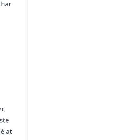
 har
r,
ste
dé at