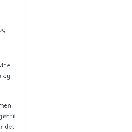
og
vide
n og
 men
er til
år det