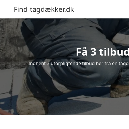
Find-tagdækker.dk
Få 3 tilbu
Indhent 3 uforpligtende tilbud her fra en tagd