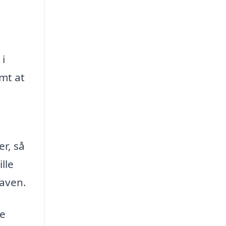
 i
mt at
r, så
lle
gaven.
ke