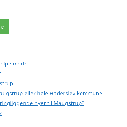
de
jælpe med?
?
strup
 Maugstrup eller hele Haderslev kommune
ringliggende byer til Maugstrup?
k