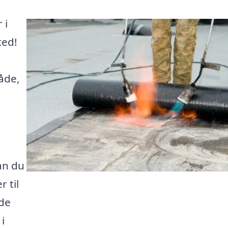
 i
ted!
åde,
an du
 til
nde
i