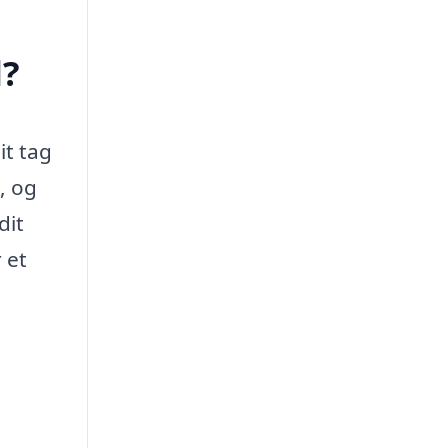
d?
it tag
, og
dit
 et