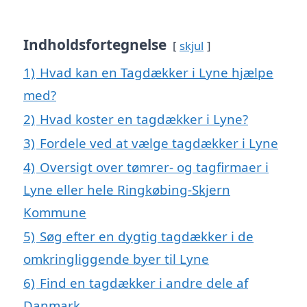
Indholdsfortegnelse
skjul
1)
Hvad kan en Tagdækker i Lyne hjælpe
med?
2)
Hvad koster en tagdækker i Lyne?
3)
Fordele ved at vælge tagdækker i Lyne
4)
Oversigt over tømrer- og tagfirmaer i
Lyne eller hele Ringkøbing-Skjern
Kommune
5)
Søg efter en dygtig tagdækker i de
omkringliggende byer til Lyne
6)
Find en tagdækker i andre dele af
Danmark