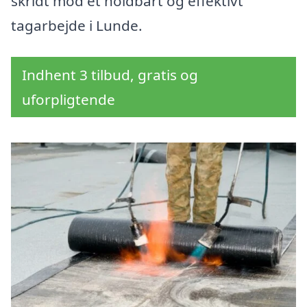
skridt mod et holdbart og effektivt
tagarbejde i Lunde.
Indhent 3 tilbud, gratis og
uforpligtende