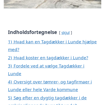
Indholdsfortegnelse
skjul
1)
Hvad kan en Tagdækker i Lunde hjælpe
med?
2)
Hvad koster en tagdækker i Lunde?
3)
Fordele ved at vælge Tagdækker i
Lunde
4)
Oversigt over tømrer- og tagfirmaer i
Lunde eller hele Varde kommune
5)
Søg efter en dygtig tagdækker i de