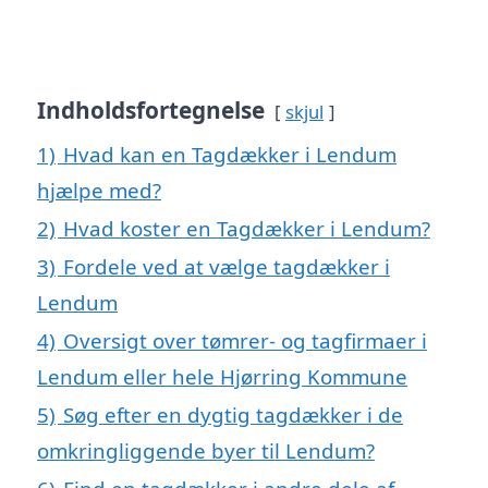
Indholdsfortegnelse
skjul
1)
Hvad kan en Tagdækker i Lendum
hjælpe med?
2)
Hvad koster en Tagdækker i Lendum?
3)
Fordele ved at vælge tagdækker i
Lendum
4)
Oversigt over tømrer- og tagfirmaer i
Lendum eller hele Hjørring Kommune
5)
Søg efter en dygtig tagdækker i de
omkringliggende byer til Lendum?