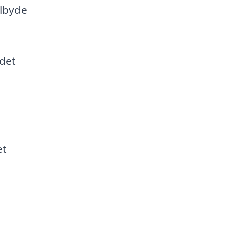
ilbyde
 det
et