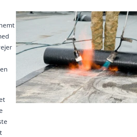
 nemt
 med
rejer
den
et
e
ste
t