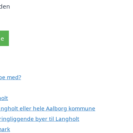
 den
de
lpe med?
olt
Langholt eller hele Aalborg kommune
ringliggende byer til Langholt
mark