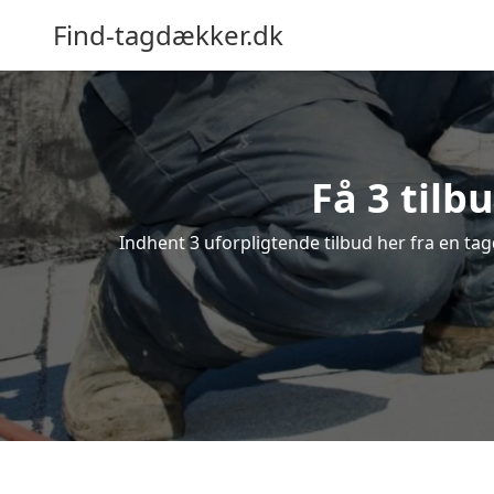
Find-tagdækker.dk
Få 3 tilb
Indhent 3 uforpligtende tilbud her fra en tag