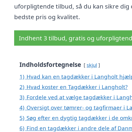
uforpligtende tilbud, så du kan sikre dig
bedste pris og kvalitet.
Indhent 3 tilbud, gratis og uforpligten
Indholdsfortegnelse
skjul
1)
Hvad kan en tagdækker i Langholt hjæ
2)
Hvad koster en Tagdækker i Langholt?
3)
Fordele ved at vælge tagdækker i Langh
4)
Oversigt over tømrer- og tagfirmaer i 
5)
Søg efter en dygtig tagdækker i de omk
6)
Find en tagdækker i andre dele af Dan