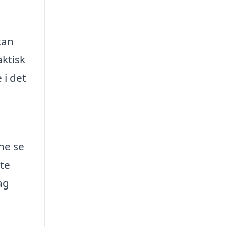
kan
aktisk
 i det
ne se
te
ag