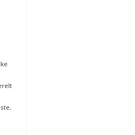
lke
relt
ste.