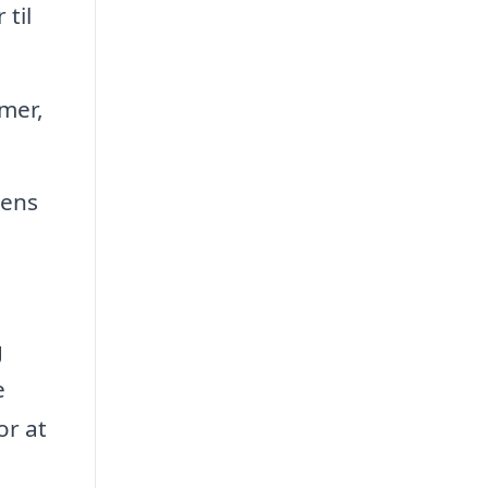
til
mer,
gens
g
e
or at