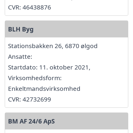
CVR: 46438876
BLH Byg
Stationsbakken 26, 6870 ølgod
Ansatte:
Startdato: 11. oktober 2021,
Virksomhedsform:
Enkeltmandsvirksomhed
CVR: 42732699
BM AF 24/6 ApS