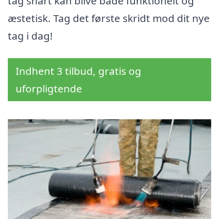
tag snart kan blive både funktionelt og
æstetisk. Tag det første skridt mod dit nye
tag i dag!
Indhent 3 tilbud, gratis og
uforpligtende