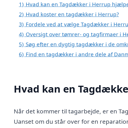
1)
Hvad kan en Tagdækker i Herrup hjælp
2)
Hvad koster en tagdækker i Herrup?
3)
Fordele ved at vælge Tagdækker i Herr
4)
Oversigt over tømrer- og tagfirmaer i 
5)
Søg efter en dygtig tagdækker i de omk
6)
Find en tagdækker i andre dele af Dan
Hvad kan en Tagdækker
Når det kommer til tagarbejde, er en Ta
Uanset om du står over for en reparation