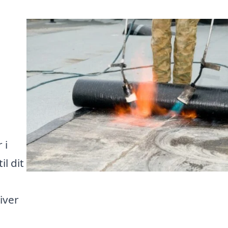
 i
l dit
iver