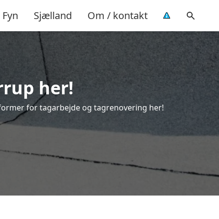
Fyn
Sjælland
Om / kontakt
rrup her!
e former for tagarbejde og tagrenovering her!