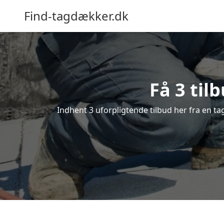
Find-tagdækker.dk
Få 3 til
Indhent 3 uforpligtende tilbud her fra en ta