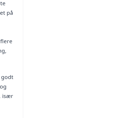
tte
ket på
flere
ng,
e godt
 og
, især