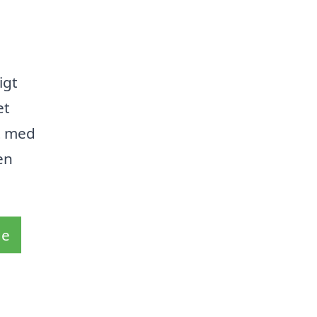
igt
et
t med
en
de