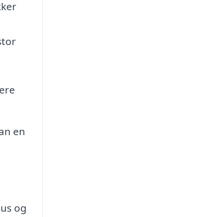
kker
stor
dere
kan en
hus og