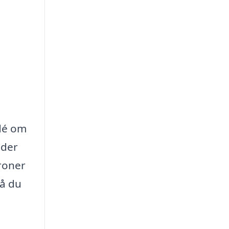
idé om
nder
roner
så du