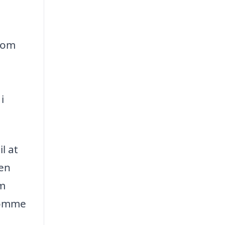
r om
i
l at
den
om
ekomme