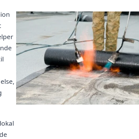
tion
t
ælper
inde
il
else,
g
lokal
nde