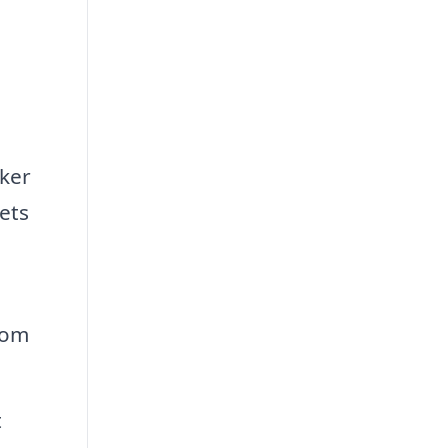
ker
ets
 om
t