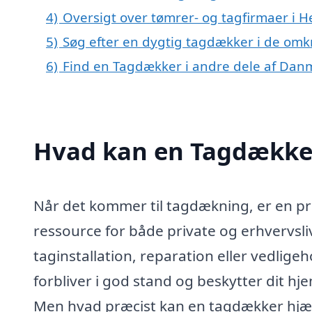
4)
Oversigt over tømrer- og tagfirmaer i 
5)
Søg efter en dygtig tagdækker i de omk
6)
Find en Tagdækker i andre dele af Dan
Hvad kan en Tagdække
Når det kommer til tagdækning, er en pr
ressource for både private og erhvervsli
taginstallation, reparation eller vedligeh
forbliver i god stand og beskytter dit hj
Men hvad præcist kan en tagdækker hjæl