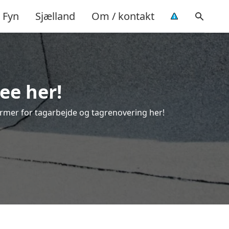
Fyn
Sjælland
Om / kontakt
ee her!
 former for tagarbejde og tagrenovering her!