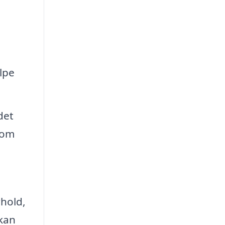
lpe
det
 om
rhold,
 kan