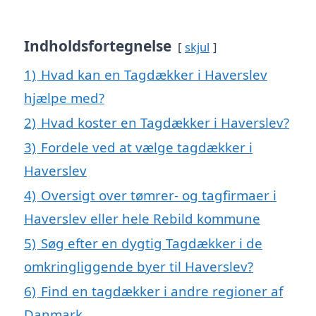
Indholdsfortegnelse
skjul
1)
Hvad kan en Tagdækker i Haverslev
hjælpe med?
2)
Hvad koster en Tagdækker i Haverslev?
3)
Fordele ved at vælge tagdækker i
Haverslev
4)
Oversigt over tømrer- og tagfirmaer i
Haverslev eller hele Rebild kommune
5)
Søg efter en dygtig Tagdækker i de
omkringliggende byer til Haverslev?
6)
Find en tagdækker i andre regioner af
Danmark