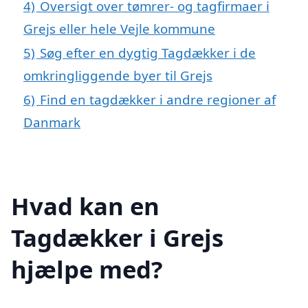
4)
Oversigt over tømrer- og tagfirmaer i
Grejs eller hele Vejle kommune
5)
Søg efter en dygtig Tagdækker i de
omkringliggende byer til Grejs
6)
Find en tagdækker i andre regioner af
Danmark
Hvad kan en
Tagdækker i Grejs
hjælpe med?